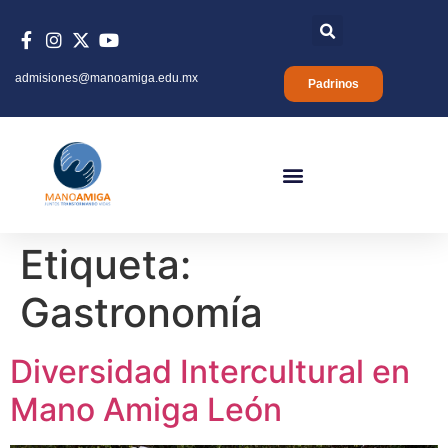
admisiones@manoamiga.edu.mx
Padrinos
Etiqueta:
Gastronomía
Diversidad Intercultural en
Mano Amiga León