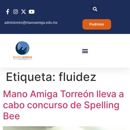
admisiones@manoamiga.edu.mx
Padrinos
Etiqueta:
fluidez
Mano Amiga Torreón lleva a
cabo concurso de Spelling
Bee