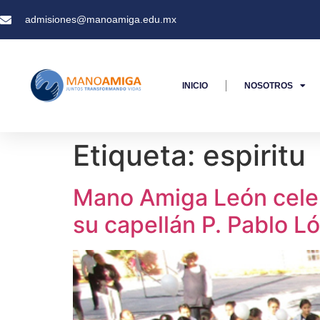
admisiones@manoamiga.edu.mx
INICIO
NOSOTROS
Etiqueta:
espiritu
Mano Amiga León celebr
su capellán P. Pablo L