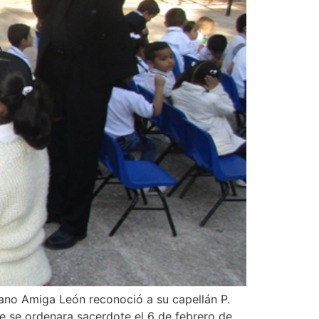
Mano Amiga León reconoció a su capellán P.
e se ordenara sacerdote el 6 de febrero de