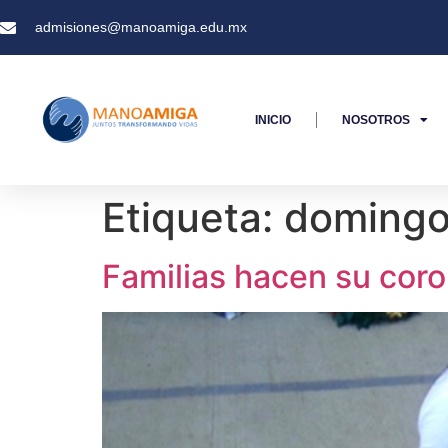
admisiones@manoamiga.edu.mx
INICIO
NOSOTROS
Etiqueta:
domingo
Familias hacen su cor