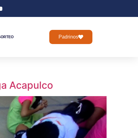
Padrinos
SORTEO
ga Acapulco