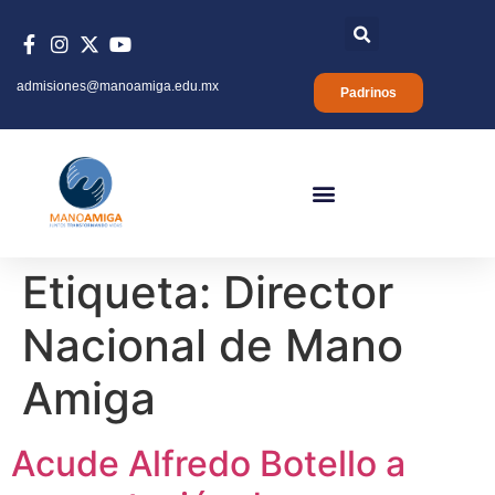
admisiones@manoamiga.edu.mx
Padrinos
Etiqueta:
Director
Nacional de Mano
Amiga
Acude Alfredo Botello a