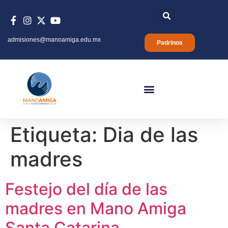
admisiones@manoamiga.edu.mx
Padrinos
Etiqueta:
Dia de las
madres
Festejo del día de las
madres en Mano Amiga
Santa Catarina