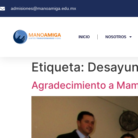
admisiones@manoamiga.edu.mx
INICIO
NOSOTROS
Etiqueta:
Desayu
Agradecimiento a Ma