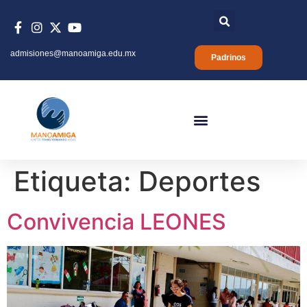
admisiones@manoamiga.edu.mx
Padrinos
Etiqueta:
Deportes
Convivencia LEONES