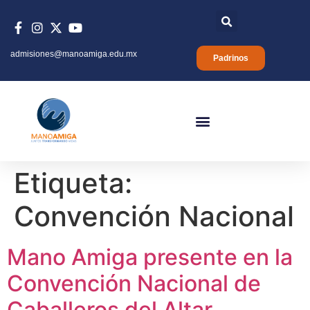
admisiones@manoamiga.edu.mx
Padrinos
Etiqueta:
Convención Nacional
Mano Amiga presente en la
Convención Nacional de
Caballeros del Altar