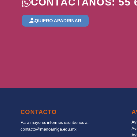
CONTÁCTANOS: 55 6
QUIERO APADRINAR
CONTACTO
A
Av
Para mayores informes escríbenos a:
Av
contacto@manoamiga.edu.mx
Av