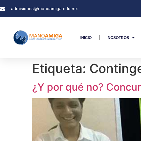
admisiones@manoamiga.edu.mx
INICIO
NOSOTROS
Etiqueta:
Conting
¿Y por qué no? Concur