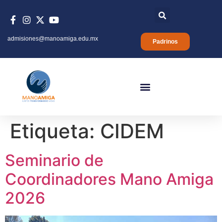
admisiones@manoamiga.edu.mx
Padrinos
Etiqueta:
CIDEM
Seminario de
Coordinadores Mano Amiga
2026