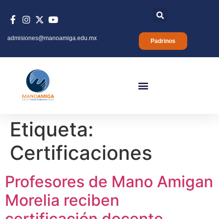
admisiones@manoamiga.edu.mx
Padrinos
Etiqueta:
Certificaciones
Profesores de Mano Amigan
Morelia reciben
certificación docente