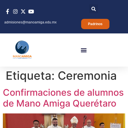
admisiones@manoamiga.edu.mx
Padrinos
Etiqueta:
Ceremonia
Confirmaciones de alumnos
de Mano Amiga Querétaro