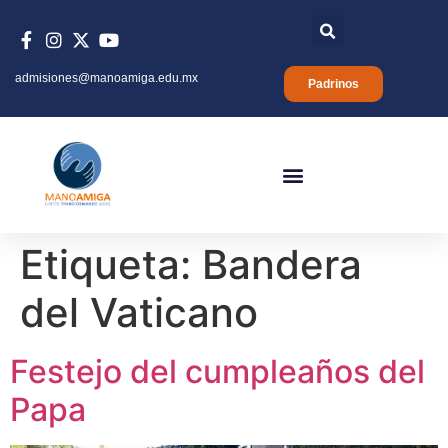
admisiones@manoamiga.edu.mx
Padrinos
Etiqueta:
Bandera
del Vaticano
Festejo del cumpleaños del
Papa