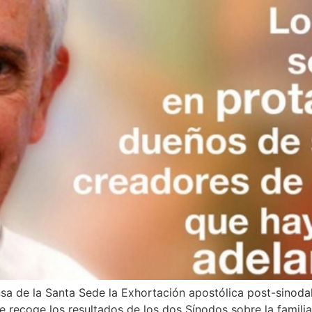
nsa de la Santa Sede la Exhortación apostólica post-sinodal
que recoge los resultados de los dos Sínodos sobre la fami