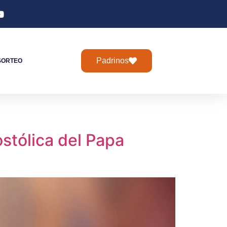
Padrinos
SORTEO
ostólica del Papa