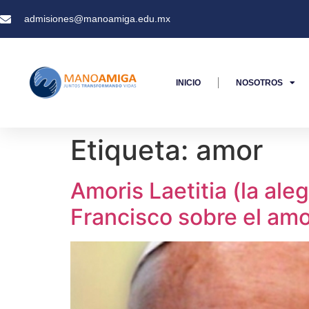
admisiones@manoamiga.edu.mx
INICIO
NOSOTROS
Etiqueta:
amor
Amoris Laetitia (la ale
Francisco sobre el amor