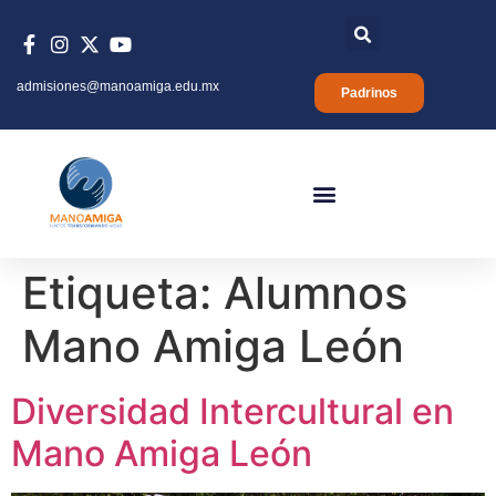
admisiones@manoamiga.edu.mx
Padrinos
Etiqueta:
Alumnos
Mano Amiga León
Diversidad Intercultural en
Mano Amiga León