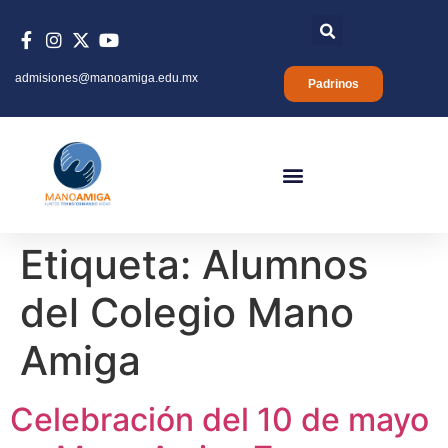
admisiones@manoamiga.edu.mx
Padrinos
Etiqueta:
Alumnos
del Colegio Mano
Amiga
Celebración del 10 de mayo