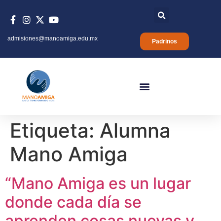
admisiones@manoamiga.edu.mx
Padrinos
Etiqueta:
Alumna
Mano Amiga
“Mano Amiga es un lugar
donde cada día se
aprenden cosas nuevas y