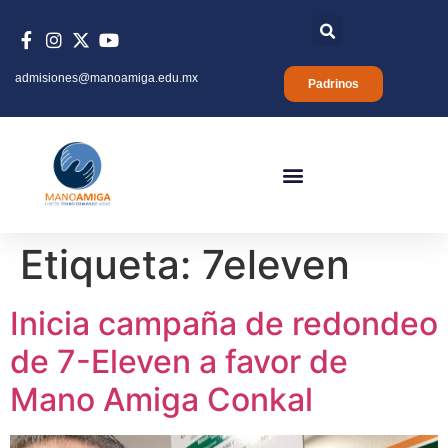
admisiones@manoamiga.edu.mx
Padrinos
Etiqueta:
7eleven
Inicia campaña de redondeo
de 7-Eleven a favor de
Mano Amiga Conkal