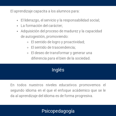
El aprendizaje capacita a los alumnos para:
El liderazgo, el servicio y la responsabilidad social;
La formación del carácter;
Adquisición del proceso de madurez y la capacidad
de autogestión, promoviendo:
El sentido de logro y proactividad;
El sentido de trascendencia;
El deseo de transformar y generar una
diferencia para el bien de la sociedad.
Inglés
En todos nuestros niveles educativos promovemos el
segundo idioma en el que el enfoque acádemico que se le
da al aprendizaje del idioma es de forma progresiva.
Psicopedagogía