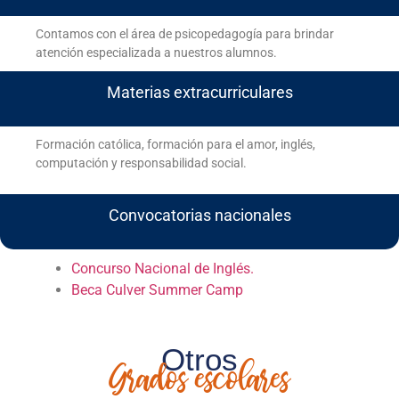
Contamos con el área de psicopedagogía para brindar
atención especializada a nuestros alumnos.
Materias extracurriculares
Formación católica, formación para el amor, inglés,
computación y responsabilidad social.
Convocatorias nacionales
Concurso Nacional de Inglés.
Beca Culver Summer Camp
Otros
Grados escolares