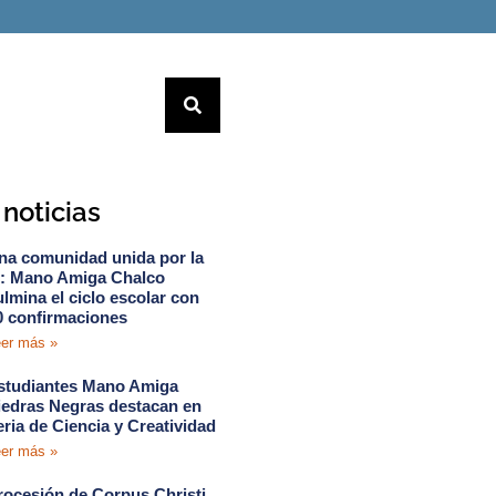
noticias
na comunidad unida por la
e: Mano Amiga Chalco
ulmina el ciclo escolar con
0 confirmaciones
er más »
studiantes Mano Amiga
iedras Negras destacan en
eria de Ciencia y Creatividad
er más »
rocesión de Corpus Christi