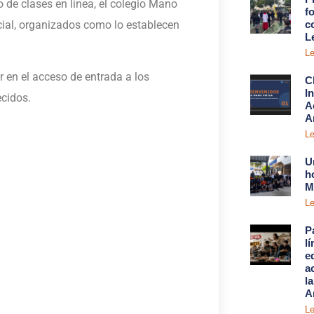
 de clases en línea, el colegio Mano
fo
ial, organizados como lo establecen
c
L
Le
ir en el acceso de entrada a los
C
I
ecidos.
A
A
Le
U
h
M
Le
P
l
e
a
l
A
Le