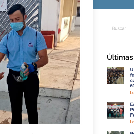
Últimas 
U
f
c
6
Le
E
P
F
Le
P