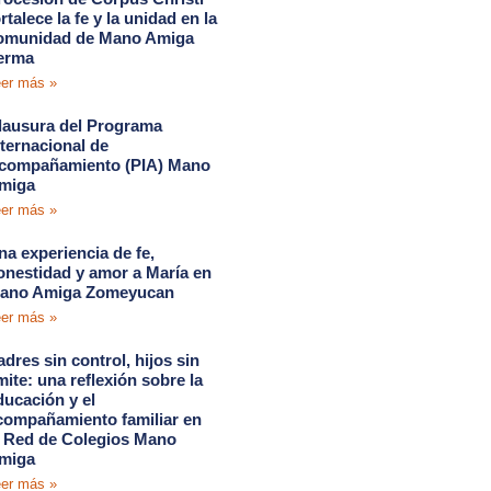
rtalece la fe y la unidad en la
omunidad de Mano Amiga
erma
er más »
lausura del Programa
nternacional de
compañamiento (PIA) Mano
miga
er más »
na experiencia de fe,
onestidad y amor a María en
ano Amiga Zomeyucan
er más »
adres sin control, hijos sin
ímite: una reflexión sobre la
ducación y el
compañamiento familiar en
a Red de Colegios Mano
miga
er más »