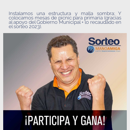
I
nstala
mos
una
estructura y malla sombra; Y
coloca
mos
mesas de picnic
para primaria (gracias
al apoyo del Gobierno Municipal +
lo recaudado en
el sorteo 2023)
.