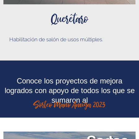
Querétaro
Habilitación de salón de usos múltiples
.
Conoce los proyectos de mejora
logrados con apoyo de todos los que se
sumaron al
Sorteo Mano Amiga 2023