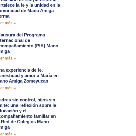
rtalece la fe y la unidad en la
omunidad de Mano Amiga
erma
er más »
lausura del Programa
nternacional de
compañamiento (PIA) Mano
miga
er más »
na experiencia de fe,
onestidad y amor a María en
ano Amiga Zomeyucan
er más »
adres sin control, hijos sin
ímite: una reflexión sobre la
ducación y el
compañamiento familiar en
a Red de Colegios Mano
miga
er más »