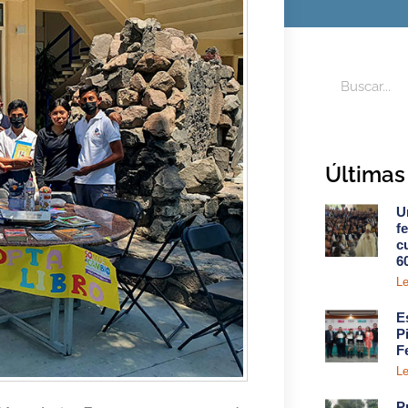
Últimas 
U
f
c
6
Le
E
P
F
Le
P