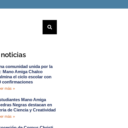
noticias
na comunidad unida por la
e: Mano Amiga Chalco
ulmina el ciclo escolar con
0 confirmaciones
er más »
studiantes Mano Amiga
iedras Negras destacan en
eria de Ciencia y Creatividad
er más »
rocesión de Corpus Christi