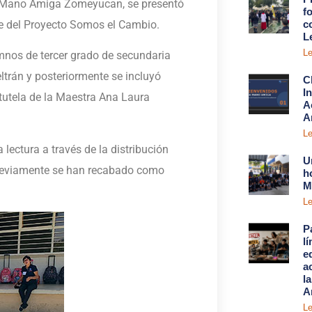
io Mano Amiga Zomeyucan, se presentó
fo
te del Proyecto Somos el Cambio.
c
L
Le
mnos de tercer grado de secundaria
ltrán y posteriormente se incluyó
C
I
tutela de la Maestra Ana Laura
A
A
Le
lectura a través de la distribución
U
 previamente se han recabado como
h
M
Le
P
l
e
a
l
A
Le