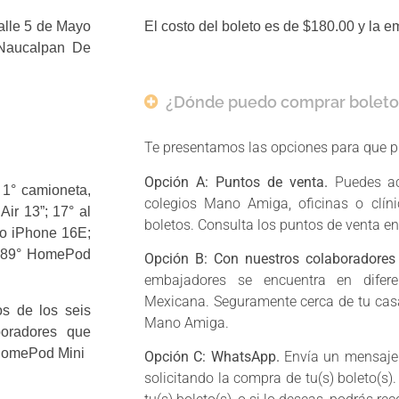
alle 5 de Mayo
El costo del boleto es de $180.00 y la e
 Naucalpan De
¿Dónde puedo comprar boleto
Te presentamos las opciones para que pu
Opción A: Puntos de venta.
Puedes acu
 1° camioneta,
colegios Mano Amiga, oficinas o clíni
Air 13”; 17° al
boletos. Consulta los puntos de venta e
no iPhone 16E;
l 189° HomePod
Opción B: Con nuestros colaboradores
embajadores se encuentra en difere
Mexicana. Seguramente cerca de tu casa
os de los seis
Mano Amiga.
boradores que
 HomePod Mini
Opción C: WhatsApp.
Envía un mensaje
solicitando la compra de tu(s) boleto(s