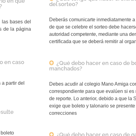
rio en que
del sorteo?
?
Deberás comunicarte inmediatamente a 
 las bases del
de que se celebre el sorteo debe hacers
és de la página
autoridad competente, mediante una den
certificada que se deberá remitir al orga
io en caso
¿Qué debo hacer en caso de bo
manchados?
a partir del
Debes acudir al colegio Mano Amiga con 
correspondiente para que evalúen si es 
de reporte. Lo anterior, debido a que la
exige que boleto y talonario se presente 
sulte
correcciones
 boleto
¿Qué debo hacer en caso de g