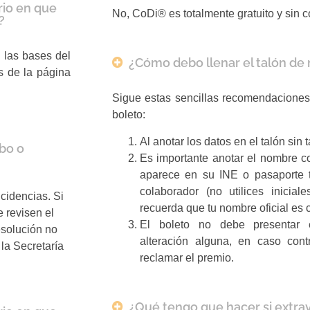
rio en que
No, CoDi® es totalmente gratuito y sin 
?
 las bases del
¿Cómo debo llenar el talón de 
és de la página
Sigue estas sencillas recomendaciones 
boleto:
Al anotar los datos en el talón sin 
obo o
Es importante anotar el nombre c
aparece en su INE o pasaporte 
colaborador (no utilices inicial
cidencias. Si
recuerda que tu nombre oficial es
 revisen el
El boleto no debe presentar 
esolución no
alteración alguna, en caso con
la Secretaría
reclamar el premio.
¿Qué tengo que hacer si extra