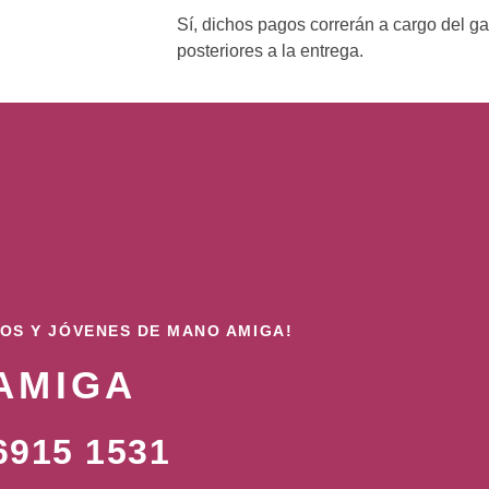
Sí, dichos pagos correrán a cargo del g
posteriores a la entrega.
ÑOS Y JÓVENES DE MANO AMIGA!
AMIGA
915 1531