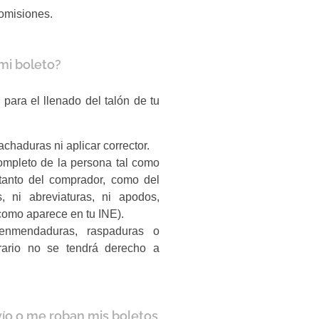
comisiones.
mi boleto?
para el llenado del talón de tu
tachaduras ni aplicar corrector.
ompleto de la persona tal como
tanto del comprador, como del
es, ni abreviaturas, ni apodos,
 como aparece en tu INE).
enmendaduras, raspaduras o
trario no se tendrá derecho a
vío o me roban mis boletos