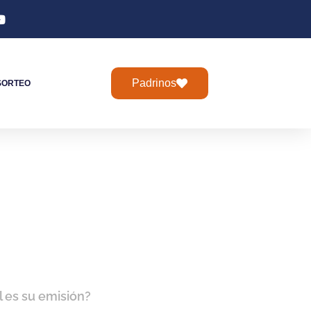
Padrinos
SORTEO
l es su emisión?