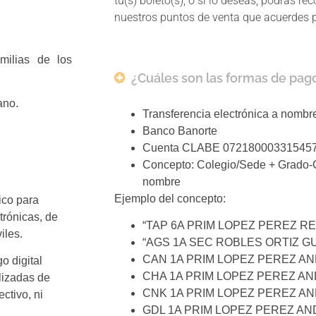
tu(s) boleto(s), o si lo deseas, podrás re
nuestros puntos de venta que acuerdes 
milias de los
¿Cuáles son las formas de pago
ano.
Transferencia electrónica a nomb
Banco Banorte
Cuenta CLABE 07218000331545
Concepto: Colegio/Sede + Grado-G
nombre
Ejemplo del concepto:
ico para
ctrónicas, de
“TAP 6A PRIM LOPEZ PEREZ R
iles.
“AGS 1A SEC ROBLES ORTIZ 
CAN 1A PRIM LOPEZ PEREZ A
o digital
CHA 1A PRIM LOPEZ PEREZ A
alizadas de
CNK 1A PRIM LOPEZ PEREZ A
ctivo, ni
GDL 1A PRIM LOPEZ PEREZ A