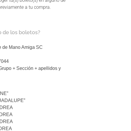
coger tu(s) boleto(s) en alguno de
previamente a tu compra.
 de los boletos?
re de Mano Amiga SC
7044
rupo + Sección + apellidos y
ENE”
GUADALUPE”
NDREA
NDREA
NDREA
NDREA