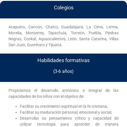
Colegios
Acapulco, Cancún, Chalco, Guadalajara, La Cima, Lerma,
Morelia, Monterrey, Tapachula, Torreón, Puebla, Piedras
Negras, Conkal, Aguascalientes, León, Santa Catarina, Villas
San Juan, Querétaro y Tijuana.
Habilidades formativas
(3-6 años)
Propiciamos el desarrollo armónico e integral de las
capacidades de los niños con el objetivo de:
Facilitar su crecimiento espiritual en la fe cristiana;
Facilitar su maduración personal, emocional y social;
Desarrollar su pensamiento crítico y capacidad de
utilizar tecnología para aprender de manera