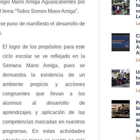
olegio Mano Amiga Aguascalientes por
fo
c
l lema “Todos Somos Mano Amiga”.
L
 se puso de manifiesto el desarrollo de
Le
.
C
I
El logro de los propósitos para este
A
A
ciclo escolar se ve reflejado en la
Le
Semana Mano Amiga, pues se
U
demuestra la existencia de un
h
M
ambiente propicio y acciones
Le
congruentes que llevan a los
P
alumnos al desarrollo de
l
aprendizajes y aplicación de las
e
a
competencias marcadas en nuestros
l
A
programas. En estas actividades
Le