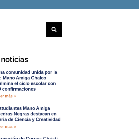
noticias
na comunidad unida por la
e: Mano Amiga Chalco
ulmina el ciclo escolar con
0 confirmaciones
er más »
studiantes Mano Amiga
iedras Negras destacan en
eria de Ciencia y Creatividad
er más »
rocesión de Corpus Christi