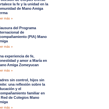
rtalece la fe y la unidad en la
omunidad de Mano Amiga
erma
er más »
lausura del Programa
nternacional de
compañamiento (PIA) Mano
miga
er más »
na experiencia de fe,
onestidad y amor a María en
ano Amiga Zomeyucan
er más »
adres sin control, hijos sin
ímite: una reflexión sobre la
ducación y el
compañamiento familiar en
a Red de Colegios Mano
miga
er más »