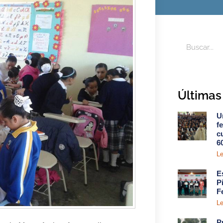
Últimas 
U
f
c
6
Le
E
P
F
Le
P