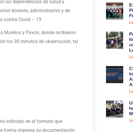
on las dependencias de salud y
E
sonal docente, administrativo y de
P
F
a contra Covid – 19.
Le
ía Morelos y Pavón, donde recibieron
P
fo
ir los 30 minutos de observación, tal
c
L
Le
C
I
A
A
Le
U
h
M
Le
rio indicado en el formato que
r de forma impresa su documentación.