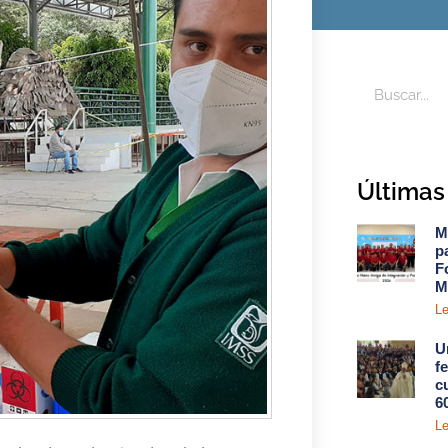
Últimas 
M
p
F
M
Le
U
f
c
6
Le