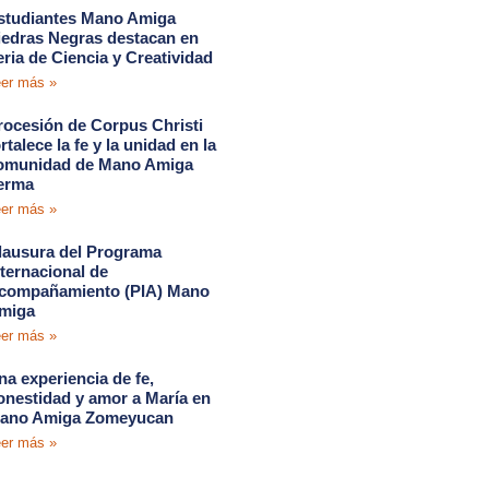
studiantes Mano Amiga
iedras Negras destacan en
eria de Ciencia y Creatividad
er más »
rocesión de Corpus Christi
rtalece la fe y la unidad en la
omunidad de Mano Amiga
erma
er más »
lausura del Programa
nternacional de
compañamiento (PIA) Mano
miga
er más »
na experiencia de fe,
onestidad y amor a María en
ano Amiga Zomeyucan
er más »