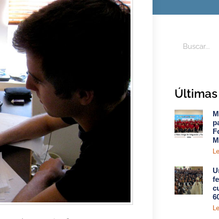
Últimas 
M
p
F
M
Le
U
f
c
6
Le