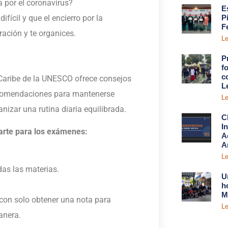
 por el coronavirus?
E
ifícil y que el encierro por la
P
F
ción y te organices.
Le
P
fo
c
l Caribe de la UNESCO ofrece consejos
L
recomendaciones para mantenerse
Le
izar una rutina diaria equilibrada.
C
I
rarte para los exámenes:
A
A
Le
das las materias.
U
h
M
o con solo obtener una nota para
Le
anera.