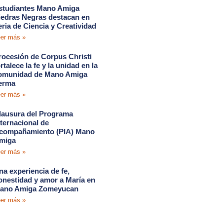
studiantes Mano Amiga
iedras Negras destacan en
eria de Ciencia y Creatividad
er más »
rocesión de Corpus Christi
rtalece la fe y la unidad en la
omunidad de Mano Amiga
erma
er más »
lausura del Programa
nternacional de
compañamiento (PIA) Mano
miga
er más »
na experiencia de fe,
onestidad y amor a María en
ano Amiga Zomeyucan
er más »