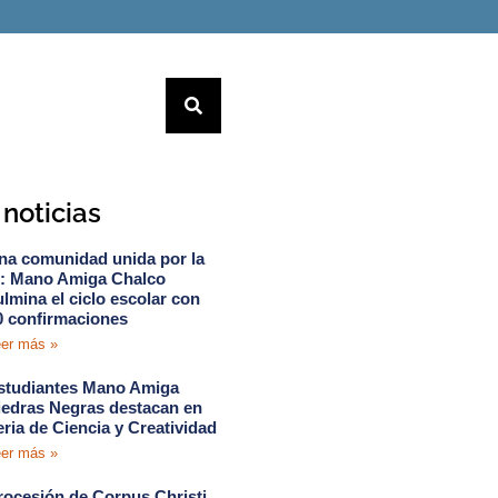
noticias
na comunidad unida por la
e: Mano Amiga Chalco
ulmina el ciclo escolar con
0 confirmaciones
er más »
studiantes Mano Amiga
iedras Negras destacan en
eria de Ciencia y Creatividad
er más »
rocesión de Corpus Christi