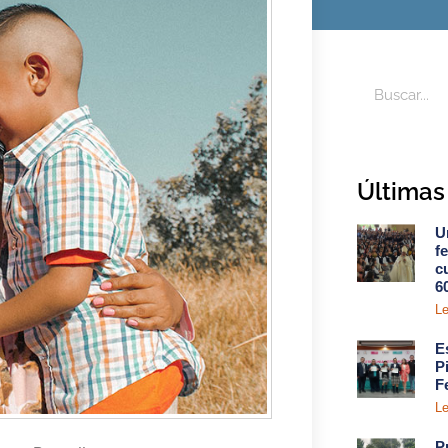
Últimas 
U
f
c
6
Le
E
P
F
Le
P