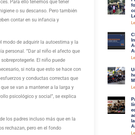
ces. Para ello tenemos que tener
fo
higiene o su descanso.
Pero también
c
L
eben contar en su infancia y
Le
C
I
el modo de adquirir la autoestima y la
A
A
a personal. “Dar al niño el afecto que
Le
i sobreprotegerle. El niño puede
necesario, si nota que esto se hace con
U
h
s, esfuerzos y conductas correctas que
M
 que se van a mantener a la larga y
Le
lo psicológico y social”, se explica
P
l
e
a
de los padres incluso más que en la
l
A
s rechazan, pero en el fondo
Le