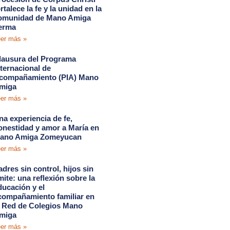
rtalece la fe y la unidad en la
omunidad de Mano Amiga
erma
er más »
lausura del Programa
nternacional de
compañamiento (PIA) Mano
miga
er más »
na experiencia de fe,
onestidad y amor a María en
ano Amiga Zomeyucan
er más »
adres sin control, hijos sin
ímite: una reflexión sobre la
ducación y el
compañamiento familiar en
a Red de Colegios Mano
miga
er más »