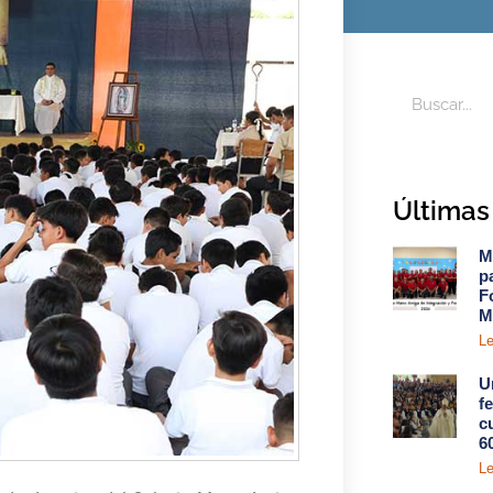
Últimas 
M
p
F
M
Le
U
f
c
6
Le