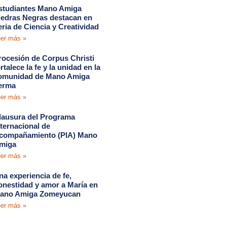
studiantes Mano Amiga
iedras Negras destacan en
eria de Ciencia y Creatividad
er más »
rocesión de Corpus Christi
rtalece la fe y la unidad en la
omunidad de Mano Amiga
erma
er más »
lausura del Programa
nternacional de
compañamiento (PIA) Mano
miga
er más »
na experiencia de fe,
onestidad y amor a María en
ano Amiga Zomeyucan
er más »