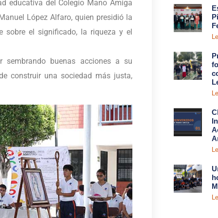
dad educativa del Colegio Mano Amiga
E
Manuel López Alfaro, quien presidió la
P
F
sobre el significado, la riqueza y el
Le
P
uar sembrando buenas acciones a su
fo
c
ede construir una sociedad más justa,
L
Le
C
I
A
A
Le
U
h
M
Le