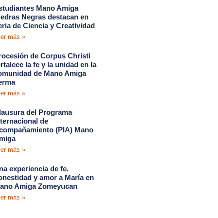
studiantes Mano Amiga
iedras Negras destacan en
eria de Ciencia y Creatividad
er más »
rocesión de Corpus Christi
rtalece la fe y la unidad en la
omunidad de Mano Amiga
erma
er más »
lausura del Programa
nternacional de
compañamiento (PIA) Mano
miga
er más »
na experiencia de fe,
onestidad y amor a María en
ano Amiga Zomeyucan
er más »