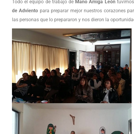
Todo el equipo de trabajo de
Mano Amiga León
tuvimos 
de Adviento
para preparar mejor nuestros corazones par
las personas que lo prepararon y nos dieron la oportuni