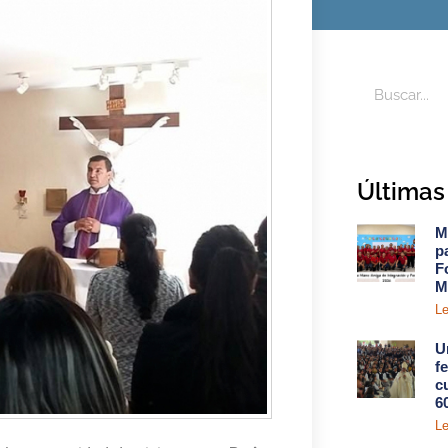
Últimas 
M
p
F
M
Le
U
f
c
6
Le