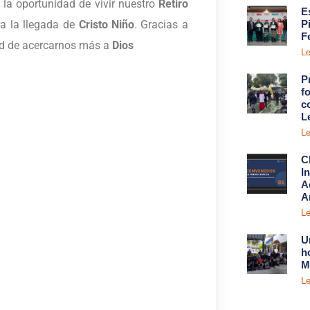
la oportunidad de vivir nuestro
Retiro
E
a la llegada de
Cristo Niño
. Gracias a
P
F
dad de acercarnos más a
Dios
Le
P
fo
c
L
Le
C
I
A
A
Le
U
h
M
Le