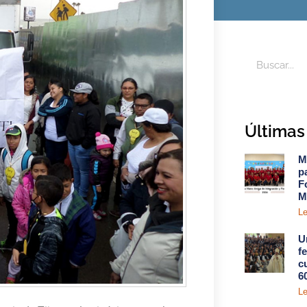
Últimas 
M
p
F
M
Le
U
f
c
6
Le