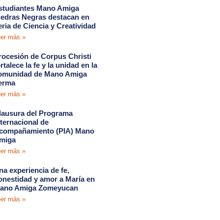
studiantes Mano Amiga
iedras Negras destacan en
eria de Ciencia y Creatividad
er más »
rocesión de Corpus Christi
rtalece la fe y la unidad en la
omunidad de Mano Amiga
erma
er más »
lausura del Programa
nternacional de
compañamiento (PIA) Mano
miga
er más »
na experiencia de fe,
onestidad y amor a María en
ano Amiga Zomeyucan
er más »