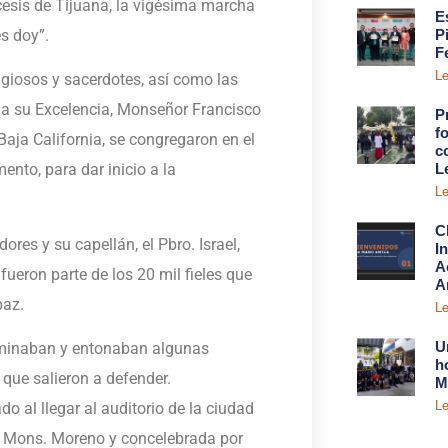
cesis de Tijuana, la vigésima marcha
E
es doy”.
P
F
Le
ligiosos y sacerdotes, así como las
o a su Excelencia, Monseñor Francisco
P
fo
Baja California, se congregaron en el
c
L
nto, para dar inicio a la
Le
C
res y su capellán, el Pbro. Israel,
I
A
fueron parte de los 20 mil fieles que
A
paz.
Le
U
caminaban y entonaban algunas
h
 que salieron a defender.
M
Le
do al llegar al auditorio de la ciudad
or Mons. Moreno y concelebrada por