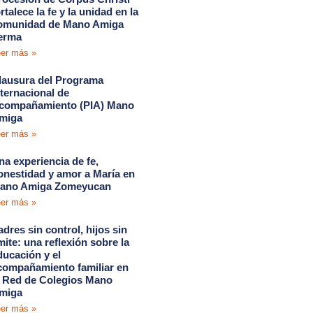
rtalece la fe y la unidad en la
omunidad de Mano Amiga
erma
er más »
lausura del Programa
nternacional de
compañamiento (PIA) Mano
miga
er más »
na experiencia de fe,
onestidad y amor a María en
ano Amiga Zomeyucan
er más »
adres sin control, hijos sin
ímite: una reflexión sobre la
ducación y el
compañamiento familiar en
a Red de Colegios Mano
miga
er más »