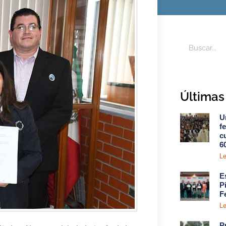
Últimas 
U
f
c
6
Le
E
P
F
Le
P