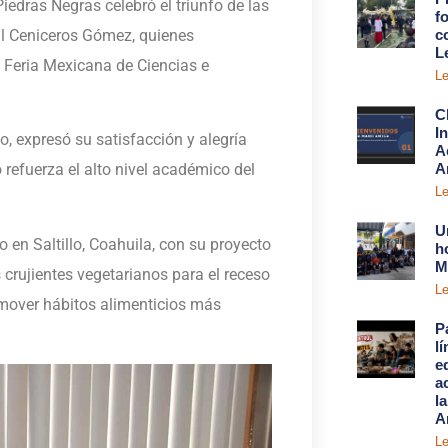
edras Negras celebró el triunfo de las
fo
l Ceniceros Gómez, quienes
c
L
a Feria Mexicana de Ciencias e
Le
C
I
o, expresó su satisfacción y alegría
A
A
 refuerza el alto nivel académico del
Le
U
o en Saltillo, Coahuila, con su proyecto
h
M
s crujientes vegetarianos para el receso
Le
omover hábitos alimenticios más
P
l
e
a
l
A
Le